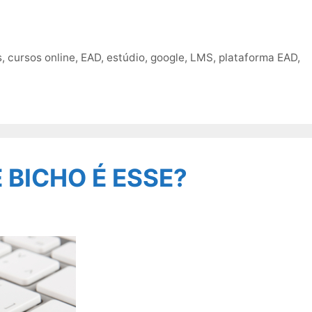
s
,
cursos online
,
EAD
,
estúdio
,
google
,
LMS
,
plataforma EAD
,
E BICHO É ESSE?