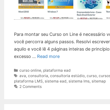
Para montar seu Curso on Line é necessário v
você percorra alguns passos. Resolvi escrever 
aquilo e você lê 4 páginas inteiras de princípio
excesso …
Read more
Categories
curso online
,
plataforma ead
Tags
ava
,
consultoria
,
consultoria estúdio
,
curso
,
curso
plataforma LMS
,
sistema ead
,
sistema lms
,
sitemap
2 Comments