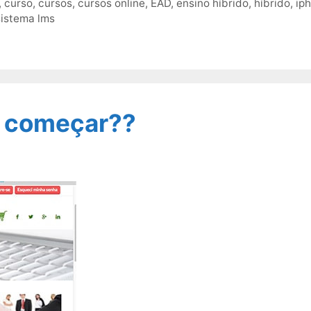
,
curso
,
cursos
,
cursos online
,
EAD
,
ensino híbrido
,
híbrido
,
ip
sistema lms
 começar??