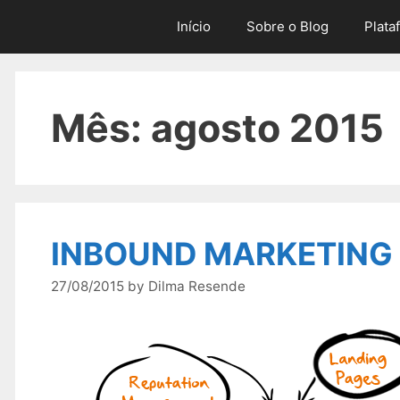
Skip
Início
Sobre o Blog
Plata
to
content
Mês:
agosto 2015
INBOUND MARKETING , 
27/08/2015
by
Dilma Resende