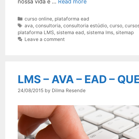
nossa vida e …
Read more
Categories
curso online
,
plataforma ead
Tags
ava
,
consultoria
,
consultoria estúdio
,
curso
,
curso
plataforma LMS
,
sistema ead
,
sistema lms
,
sitemap
Leave a comment
LMS – AVA – EAD – QU
24/08/2015
by
Dilma Resende