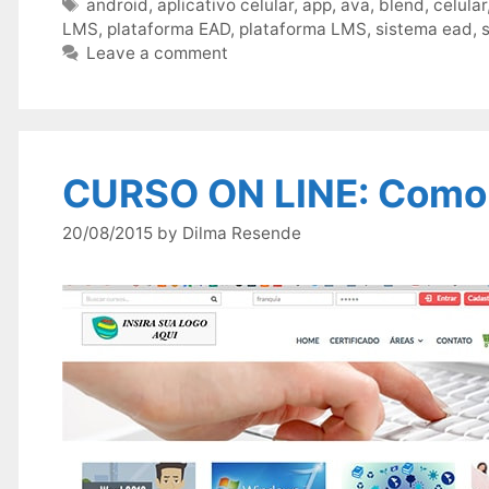
Tags
android
,
aplicativo celular
,
app
,
ava
,
blend
,
celular
LMS
,
plataforma EAD
,
plataforma LMS
,
sistema ead
,
Leave a comment
CURSO ON LINE: Como
20/08/2015
by
Dilma Resende