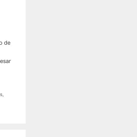
o de
esar
s
,