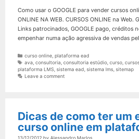
Como usar o GOOGLE para vender cursos on
ONLINE NA WEB. CURSOS ONLINE na Web. Googl
Links patrocinados, GOOGLE pago, créditos no
empenhar numa ação agressiva de vendas pel
Categories
curso online
,
plataforma ead
Tags
ava
,
consultoria
,
consultoria estúdio
,
curso
,
curso
plataforma LMS
,
sistema ead
,
sistema lms
,
sitemap
Leave a comment
Dicas de como ter um e
curso online em plata
13/12/2012
by
Alessandro Marlos