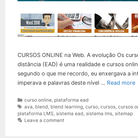
CURSOS ONLINE na Web. A evolução Os cursos 
distância (EAD) é uma realidade e cursos onlin
segundo o que me recordo, eu enxergava a in
imperava e palavras deste nível …
Read more
Categories
curso online
,
plataforma ead
Tags
ava
,
blend
,
blend learning
,
curso
,
cursos
,
cursos o
plataforma LMS
,
sistema ead
,
sistema lms
,
sitemap
Leave a comment