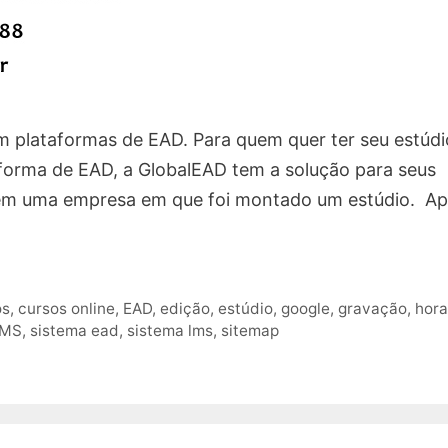
plataformas de EAD. Para quem quer ter seu estúdi
aforma de EAD, a GlobalEAD tem a solução para seus
s em uma empresa em que foi montado um estúdio. Ap
os
,
cursos online
,
EAD
,
edição
,
estúdio
,
google
,
gravação
,
hora
LMS
,
sistema ead
,
sistema lms
,
sitemap