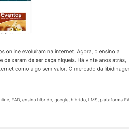
online evoluíram na internet. Agora, o ensino a
e deixaram de ser caça níqueis. Há vinte anos atrás,
ternet como algo sem valor. O mercado da libidinag
nline
,
EAD
,
ensino híbrido
,
google
,
híbrido
,
LMS
,
plataforma E