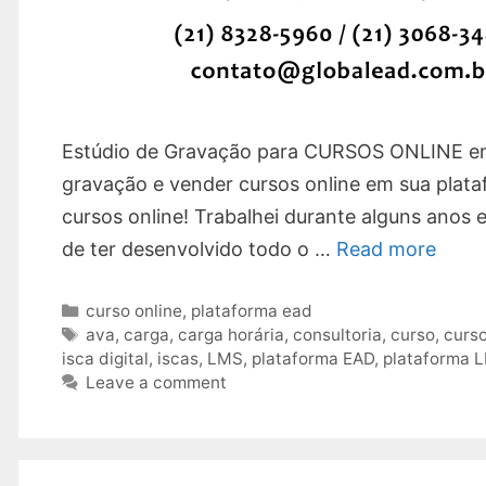
Estúdio de Gravação para CURSOS ONLINE em 
gravação e vender cursos online em sua plat
cursos online! Trabalhei durante alguns ano
de ter desenvolvido todo o …
Read more
Categories
curso online
,
plataforma ead
Tags
ava
,
carga
,
carga horária
,
consultoria
,
curso
,
curs
isca digital
,
iscas
,
LMS
,
plataforma EAD
,
plataforma 
Leave a comment