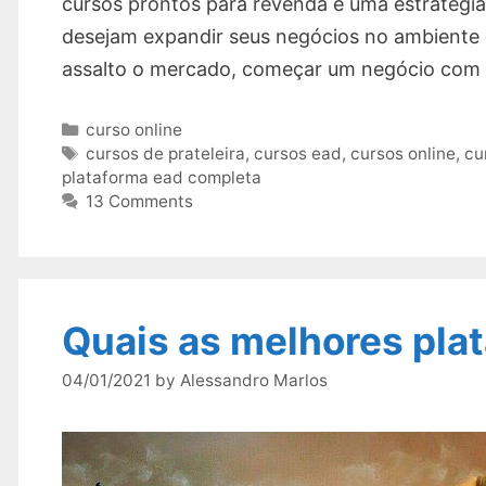
cursos prontos para revenda é uma estratégia
desejam expandir seus negócios no ambiente di
assalto o mercado, começar um negócio com
Categories
curso online
Tags
cursos de prateleira
,
cursos ead
,
cursos online
,
cu
plataforma ead completa
13 Comments
Quais as melhores pla
04/01/2021
by
Alessandro Marlos