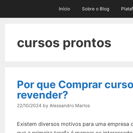
Skip
Início
Sobre o Blog
Plata
to
content
cursos prontos
Por que Comprar curso
revender?
22/10/2024
by
Alessandro Marlos
Existem diversos motivos para uma empresa 
que a primeira tarefa é mapear os interessados