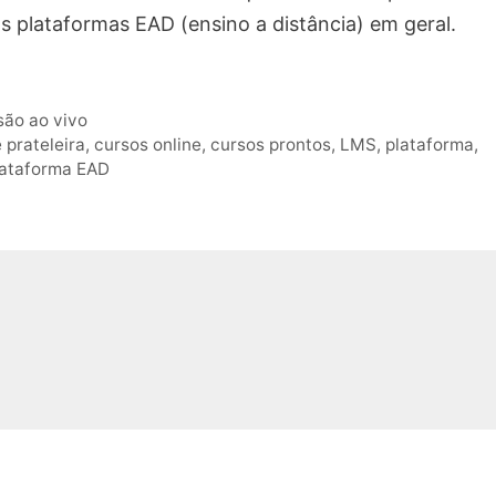
as plataformas EAD (ensino a distância) em geral.
são ao vivo
 prateleira
,
cursos online
,
cursos prontos
,
LMS
,
plataforma
,
lataforma EAD