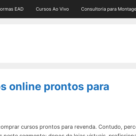
formas EAD
Cursos Ao Vivo
Consultoria para Montag
s online prontos para
comprar cursos prontos para revenda. Contudo, per
 neste segmento: donos de lojas virtuais, profission