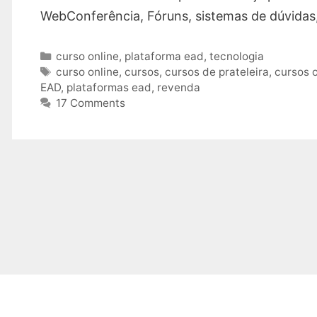
WebConferência, Fóruns, sistemas de dúvidas,
Categories
curso online
,
plataforma ead
,
tecnologia
Tags
curso online
,
cursos
,
cursos de prateleira
,
cursos o
EAD
,
plataformas ead
,
revenda
17 Comments