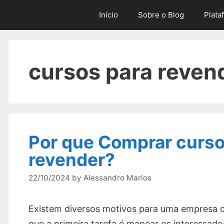
Skip
Início
Sobre o Blog
Plata
to
content
cursos para reven
Por que Comprar curso
revender?
22/10/2024
by
Alessandro Marlos
Existem diversos motivos para uma empresa 
que a primeira tarefa é mapear os interessados