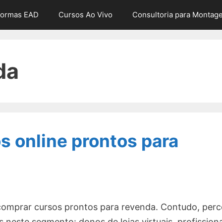
formas EAD
Cursos Ao Vivo
Consultoria para Montag
da
s online prontos para
comprar cursos prontos para revenda. Contudo, per
 neste segmento: donos de lojas virtuais, profission