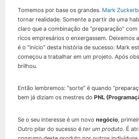
Tomemos por base os grandes.
Mark Zuckerb
tornar realidade. Somente a partir de uma habi
claro que a combinação de “preparação” com “
ricos empresários o enxergassem. Deixemos a 
é o “início” desta história de sucesso: Mark 
começou a trabalhar em um projeto. Após obs
brilhou.
Então lembremos: “sorte” é quando “preparaç
bem já diziam os mestres do
PNL (Programaçã
Se o seu interesse é um novo
negócio
, primei
Outro pilar do sucesso é
ter um produto
. É at
consumo
deste produto por outros indivíduos