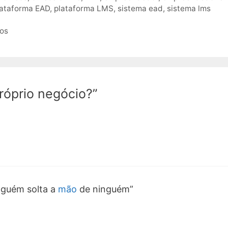
lataforma EAD
,
plataforma LMS
,
sistema ead
,
sistema lms
eos
róprio negócio?”
nguém solta a
mão
de ninguém”