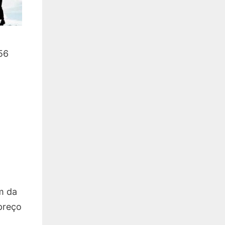
 56
m da
preço