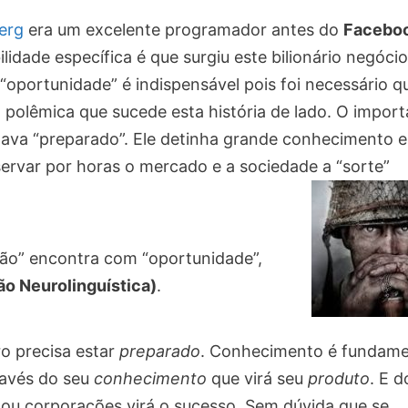
erg
era um excelente programador antes do
Facebo
lidade específica é que surgiu este bilionário negócio
oportunidade” é indispensável pois foi necessário q
polêmica que sucede esta história de lado. O import
estava “preparado”. Ele detinha grande conhecimento e
ervar por horas o mercado e a sociedade a “sorte”
ão” encontra com “oportunidade”,
o Neurolinguística)
.
ro precisa estar
preparado
. Conhecimento é fundame
ravés do seu
conhecimento
que virá seu
produto
. E d
 ou corporações virá o sucesso. Sem dúvida que se