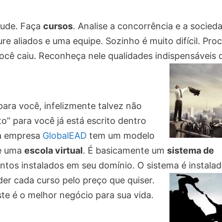
tude. Faça
cursos
. Analise a concorrência e a socied
ure aliados e uma equipe. Sozinho é muito difícil. Pro
ocê caiu. Reconheça nele qualidades indispensáveis 
ara você, infelizmente talvez não
to” para você já está escrito dentro
ha empresa
GlobalEAD
tem um modelo
de uma
escola virtual
. É basicamente um
sistema de
tos instalados em seu domínio. O sistema é instala
der cada curs
o pelo preço que quiser.
te é o melhor negócio para sua vida.